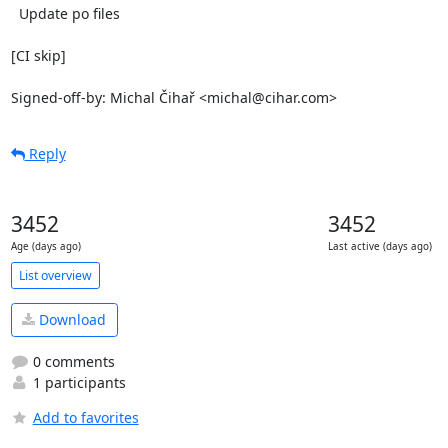
  Update po files

[CI skip]

Signed-off-by: Michal Čihař <michal@cihar.com>
Reply
3452
3452
Age (days ago)
Last active (days ago)
List overview
Download
0 comments
1 participants
Add to favorites