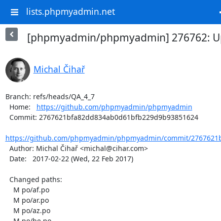
lists.phpmyadmin.net
[phpmyadmin/phpmyadmin] 276762: Upd
Michal Čihař
Branch: refs/heads/QA_4_7

  Home:   
https://github.com/phpmyadmin/phpmyadmin
  Commit: 2767621bfa82dd834ab0d61bfb229d9b93851624

https://github.com/phpmyadmin/phpmyadmin/commit/2767621b
  Author: Michal Čihař <michal@cihar.com>

  Date:   2017-02-22 (Wed, 22 Feb 2017)

  Changed paths:

    M po/af.po

    M po/ar.po

    M po/az.po

    M po/be.po
