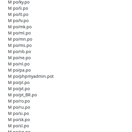
    M po/ky.po

    M po/li.po

    M po/lt.po

    M po/lv.po

    M po/mk.po

    M po/ml.po

    M po/mn.po

    M po/ms.po

    M po/nb.po

    M po/ne.po

    M po/nl.po

    M po/pa.po

    M po/phpmyadmin.pot

    M po/pl.po

    M po/pt.po

    M po/pt_BR.po

    M po/ro.po

    M po/ru.po

    M po/si.po

    M po/sk.po

    M po/sl.po

    M po/sq.po
