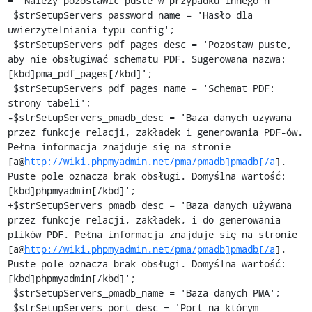
http://wiki.phpmyadmin.net/pma/pmadb]pmadb[/a
]. 
Puste pole oznacza brak obsługi. Domyślna wartość: 
[kbd]phpmyadmin[/kbd]';

+$strSetupServers_pmadb_desc = 'Baza danych używana 
przez funkcje relacji, zakładek, i do generowania 
plików PDF. Pełna informacja znajduje się na stronie 
[a@
http://wiki.phpmyadmin.net/pma/pmadb]pmadb[/a
]. 
Puste pole oznacza brak obsługi. Domyślna wartość: 
[kbd]phpmyadmin[/kbd]';

 $strSetupServers_pmadb_name = 'Baza danych PMA';

 $strSetupServers_port_desc = 'Port na którym 