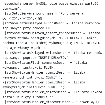
nasłuchuje serwer MySQL, pole puste oznacza wartość 
domyślną';

 $strSetupServers_port_name = 'Port serwera';

@@ -1251,7 +1251,7 @@ 
$strShowStatusDelayed_errorsDescr = 'Liczba rekordów 
zapisanych przy pomocy INS

 $strShowStatusDelayed_insert_threadsDescr = 'Liczba 
użytych wątków obsługujących INSERT DELAYED. Każda 
osobna tabela, na której wykonuje się INSERT DELAYED 
dostaje własny wątek.';

 $strShowStatusDelayed_writesDescr = 'Liczba rekordów 
zapisanych poprzez INSERT DELAYED.';

 $strShowStatusFlush_commandsDescr  = 'Liczba 
wykonanych instrukcji FLUSH.';

-$strShowStatusHandler_commitDescr = 'Liczba 
wewnętrznych intrukcji COMMIT.';

+$strShowStatusHandler_commitDescr = 'Liczba 
wewnętrznych instrukcji COMMIT.';

 $strShowStatusHandler_deleteDescr = 'Ile razy rekord 
został usunięty z tabeli.';

 $strShowStatusHandler_discoverDescr = 'Serwer MySQL 