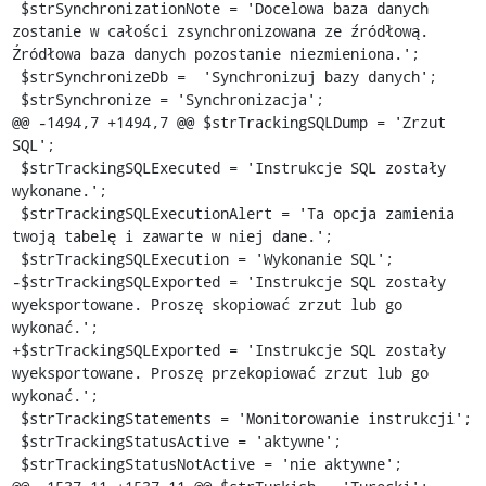
 $strSynchronizationNote = 'Docelowa baza danych 
zostanie w całości zsynchronizowana ze źródłową. 
Źródłowa baza danych pozostanie niezmieniona.';

 $strSynchronizeDb =  'Synchronizuj bazy danych';

 $strSynchronize = 'Synchronizacja';

@@ -1494,7 +1494,7 @@ $strTrackingSQLDump = 'Zrzut 
SQL';

 $strTrackingSQLExecuted = 'Instrukcje SQL zostały 
wykonane.';

 $strTrackingSQLExecutionAlert = 'Ta opcja zamienia 
twoją tabelę i zawarte w niej dane.';

 $strTrackingSQLExecution = 'Wykonanie SQL';

-$strTrackingSQLExported = 'Instrukcje SQL zostały 
wyeksportowane. Proszę skopiować zrzut lub go 
wykonać.';

+$strTrackingSQLExported = 'Instrukcje SQL zostały 
wyeksportowane. Proszę przekopiować zrzut lub go 
wykonać.';

 $strTrackingStatements = 'Monitorowanie instrukcji';

 $strTrackingStatusActive = 'aktywne';

 $strTrackingStatusNotActive = 'nie aktywne';
