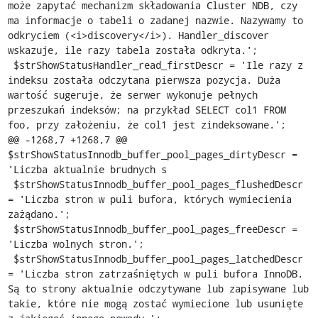
może zapytać mechanizm składowania Cluster NDB, czy 
ma informacje o tabeli o zadanej nazwie. Nazywamy to 
odkryciem (<i>discovery</i>). Handler_discover 
wskazuje, ile razy tabela została odkryta.';

 $strShowStatusHandler_read_firstDescr = 'Ile razy z 
indeksu została odczytana pierwsza pozycja. Duża 
wartość sugeruje, że serwer wykonuje pełnych 
przeszukań indeksów; na przykład SELECT col1 FROM 
foo, przy założeniu, że col1 jest zindeksowane.';

@@ -1268,7 +1268,7 @@ 
$strShowStatusInnodb_buffer_pool_pages_dirtyDescr = 
'Liczba aktualnie brudnych s

 $strShowStatusInnodb_buffer_pool_pages_flushedDescr 
= 'Liczba stron w puli bufora, których wymiecienia 
zażądano.';

 $strShowStatusInnodb_buffer_pool_pages_freeDescr = 
'Liczba wolnych stron.';

 $strShowStatusInnodb_buffer_pool_pages_latchedDescr 
= 'Liczba stron zatrzaśniętych w puli bufora InnoDB. 
Są to strony aktualnie odczytywane lub zapisywane lub 
takie, które nie mogą zostać wymiecione lub usunięte 