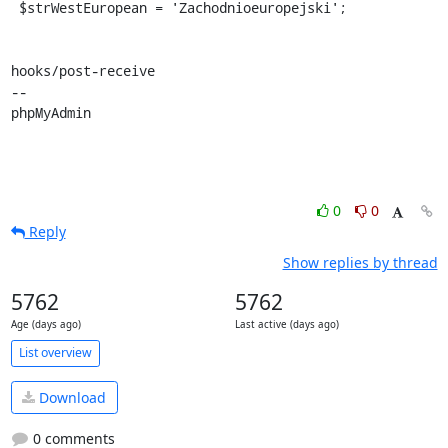
 $strWestEuropean = 'Zachodnioeuropejski';

hooks/post-receive

-- 

phpMyAdmin
0
0
Reply
Show replies by thread
5762
5762
Age (days ago)
Last active (days ago)
List overview
Download
0 comments