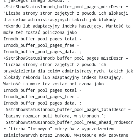
z jakiegoś innego powodu.';

-$strShowStatusInnodb_buffer_pool_pages_miscDescr = 
'Liczba strony stron zajętych z powodu ich alokacji 
dla celów administracyjnych takich jak blokady 
rekordu lub adaptacyjny indeks haszujący. Wartość ta 
może też zostać policzona jako 
Innodb_buffer_pool_pages_total - 
Innodb_buffer_pool_pages_free - 
Innodb_buffer_pool_pages_data.';

+$strShowStatusInnodb_buffer_pool_pages_miscDescr = 
'Liczba strony stron zajętych z powodu ich 
przydzielenia dla celów administracyjnych, takich jak 
blokady rekordu lub adaptacyjny indeks haszujący. 
Wartość ta może też zostać policzona jako 
Innodb_buffer_pool_pages_total - 
Innodb_buffer_pool_pages_free - 
Innodb_buffer_pool_pages_data.';

 $strShowStatusInnodb_buffer_pool_pages_totalDescr = 
'Łączny rozmiar puli bufora, w stronach.';

 $strShowStatusInnodb_buffer_pool_read_ahead_rndDescr 
= 'Liczba "losowych" odczytów z wyprzedzeniem 
zainicjowanych przez InnoDB. Występuje gdy zapytane 