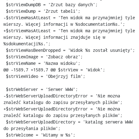
 $strViewDumpDB = 'Zrzut bazy danych';

 $strViewDump = 'Zrzut tabeli';

-$strViewHasAtLeast = 'Ten widok ma przynajmniej tyle 
wierszy. Więcej informacji w %sdocumentation%s.';

+$strViewHasAtLeast = 'Ten widok ma przynajmniej tyle 
wierszy. Więcej informacji znajduje się w 
%sdokumentacji%s.';

 $strViewHasBeenDropped = 'Widok %s został usunięty';

 $strViewImage = 'Zobacz obraz';

 $strViewName = 'Nazwa widoku';

@@ -1589,7 +1589,7 @@ $strView = 'Widok';

 $strViewVideo = 'Obejrzyj film';

 $strWebServer = 'Serwer WWW';

-$strWebServerUploadDirectoryError = 'Nie mozna 
znaleźć katalogu do zapisu przesyłanych plików';

+$strWebServerUploadDirectoryError = 'Nie można 
znaleźć katalogu do zapisu przesyłanych plików';

 $strWebServerUploadDirectory = 'katalog serwera WWW 
do przesyłania plików';

 $strWelcome = 'Witamy w %s';
