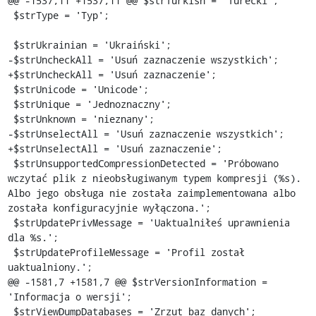
@@ -1537,11 +1537,11 @@ $strTurkish = 'Turecki';

 $strType = 'Typ';

 $strUkrainian = 'Ukraiński';

-$strUncheckAll = 'Usuń zaznaczenie wszystkich';

+$strUncheckAll = 'Usuń zaznaczenie';

 $strUnicode = 'Unicode';

 $strUnique = 'Jednoznaczny';

 $strUnknown = 'nieznany';

-$strUnselectAll = 'Usuń zaznaczenie wszystkich';

+$strUnselectAll = 'Usuń zaznaczenie';

 $strUnsupportedCompressionDetected = 'Próbowano 
wczytać plik z nieobsługiwanym typem kompresji (%s). 
Albo jego obsługa nie została zaimplementowana albo 
została konfiguracyjnie wyłączona.';

 $strUpdatePrivMessage = 'Uaktualniłeś uprawnienia 
dla %s.';

 $strUpdateProfileMessage = 'Profil został 
uaktualniony.';

@@ -1581,7 +1581,7 @@ $strVersionInformation = 
'Informacja o wersji';

 $strViewDumpDatabases = 'Zrzut baz danych';
