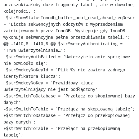
przeszukiwałoby duże fragmenty tabeli, ale w dowolnej 
kolejności.';

 $strShowStatusInnodb_buffer_pool_read_ahead_seqDescr 
= 'Liczba sekwencyjnych odczytów z wyprzedzeniem 
zainicjowanych przez InnoDB. Występuje gdy InnoDB 
wykonuje sekwencyjne pełne przeszukiwanie tabeli.';

@@ -1410,8 +1410,8 @@ $strSwekeyAuthenticating = 
'Trwa uwierzytelnianie…';

 $strSwekeyAuthFailed = 'Uwierzytelnianie sprzętowe 
nie powiodło się';

 $strSwekeyNoKeyId = 'Plik %s nie zawiera żadnego 
identyfikatora klucza';

 $strSwekeyNoKey = 'Prawidłowy klucz 
uwierzytelniający nie jest podłączony';

-$strSwitchToDatabase = 'Przełącz do skopiowanej bazy 
danych';

-$strSwitchToTable = 'Przełącz na skopiowaną tabelę';

+$strSwitchToDatabase = 'Przełącz do przekopiowanej 
bazy danych';

+$strSwitchToTable = 'Przełącz na przekopiowaną 
tabelę';
