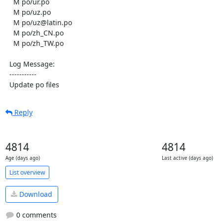
    M po/ur.po

    M po/uz.po

    M po/uz@latin.po

    M po/zh_CN.po

    M po/zh_TW.po

  Log Message:

  -----------

  Update po files
Reply
4814
4814
Age (days ago)
Last active (days ago)
List overview
Download
0 comments