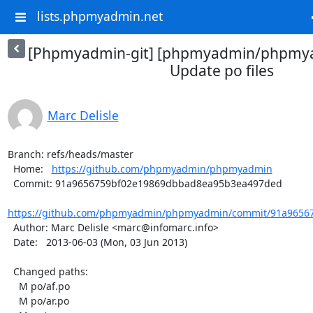
lists.phpmyadmin.net
[Phpmyadmin-git] [phpmyadmin/phpmya
Update po files
Marc Delisle
Branch: refs/heads/master

  Home:   
https://github.com/phpmyadmin/phpmyadmin
  Commit: 91a9656759bf02e19869dbbad8ea95b3ea497ded

https://github.com/phpmyadmin/phpmyadmin/commit/91a96567
  Author: Marc Delisle <marc@infomarc.info>

  Date:   2013-06-03 (Mon, 03 Jun 2013)

  Changed paths:

    M po/af.po

    M po/ar.po
