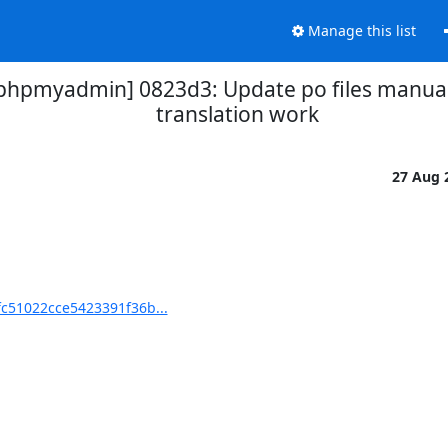
Manage this list
pmyadmin] 0823d3: Update po files manually
translation work
27 Aug 
51022cce5423391f36b...