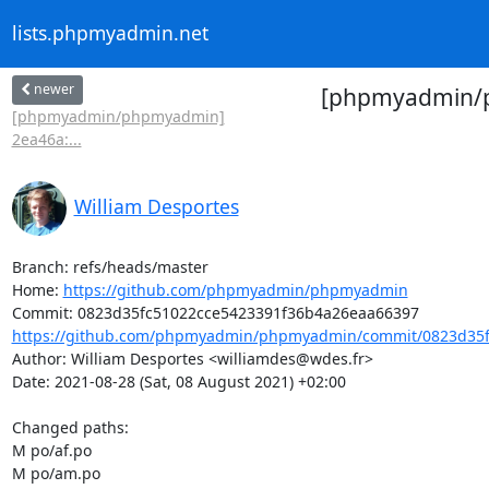
lists.phpmyadmin.net
newer
[phpmyadmin/ph
[phpmyadmin/phpmyadmin]
2ea46a:...
William Desportes
Branch: refs/heads/master

Home: 
https://github.com/phpmyadmin/phpmyadmin
https://github.com/phpmyadmin/phpmyadmin/commit/0823d35fc
Author: William Desportes <williamdes@wdes.fr>

Date: 2021-08-28 (Sat, 08 August 2021) +02:00

Changed paths: 

M po/af.po

M po/am.po
