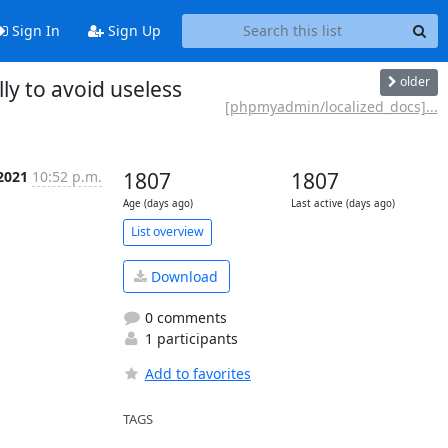
Sign In
Sign Up
older
 to avoid useless
[phpmyadmin/localized_docs]...
2021
10:52 p.m.
1807
1807
Age (days ago)
Last active (days ago)
List overview
Download
0 comments
1 participants
Add to favorites
TAGS