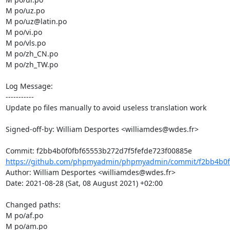
M po/uz.po

M po/uz@latin.po

M po/vi.po

M po/vls.po

M po/zh_CN.po

M po/zh_TW.po

Log Message:

-----------

Update po files manually to avoid useless translation work

Signed-off-by: William Desportes <williamdes@wdes.fr>

https://github.com/phpmyadmin/phpmyadmin/commit/f2bb4b0f0
Author: William Desportes <williamdes@wdes.fr>

Date: 2021-08-28 (Sat, 08 August 2021) +02:00

Changed paths: 

M po/af.po

M po/am.po
