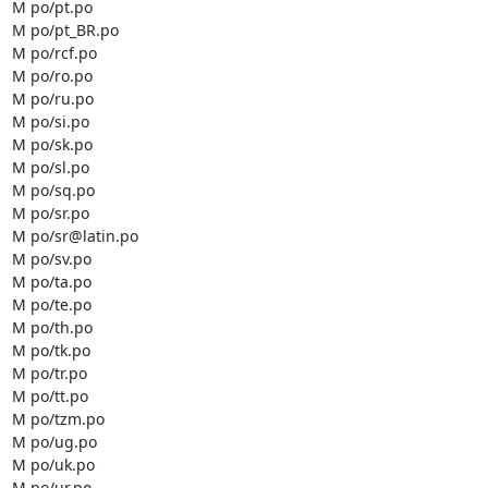
M po/pt.po

M po/pt_BR.po

M po/rcf.po

M po/ro.po

M po/ru.po

M po/si.po

M po/sk.po

M po/sl.po

M po/sq.po

M po/sr.po

M po/sr@latin.po

M po/sv.po

M po/ta.po

M po/te.po

M po/th.po

M po/tk.po

M po/tr.po

M po/tt.po

M po/tzm.po

M po/ug.po

M po/uk.po

M po/ur.po
