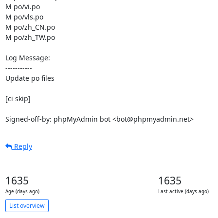
M po/vi.po

M po/vls.po

M po/zh_CN.po

M po/zh_TW.po

Log Message:

-----------

Update po files

[ci skip]

Signed-off-by: phpMyAdmin bot <bot@phpmyadmin.net>
Reply
1635
1635
Age (days ago)
Last active (days ago)
List overview