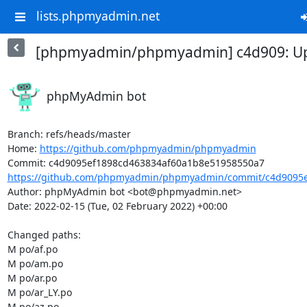
lists.phpmyadmin.net
[phpmyadmin/phpmyadmin] c4d909: Upd
phpMyAdmin bot
Branch: refs/heads/master

Home: 
https://github.com/phpmyadmin/phpmyadmin
https://github.com/phpmyadmin/phpmyadmin/commit/c4d9095e
Author: phpMyAdmin bot <bot@phpmyadmin.net>

Date: 2022-02-15 (Tue, 02 February 2022) +00:00

Changed paths: 

M po/af.po

M po/am.po

M po/ar.po

M po/ar_LY.po

M po/az.po
