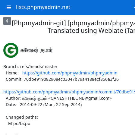
lists.phpmyadmin.net
[Phpmyadmin-git] [phpmyadmin/phpmya
Translated using Weblate (Tam
கணேஷ் குமார்
Branch: refs/heads/master

  Home:   
https://github.com/phpmyadmin/phpmyadmin
  Commit: 70dbe919082908ec03047b79a4188ecf856a3f26

https://github.com/phpmyadmin/phpmyadmin/commit/70dbe919
  Author: கணேஷ் குமார் <GANESHTHEONE@gmail.com>

  Date:   2014-09-22 (Mon, 22 Sep 2014)

  Changed paths:

    M po/ta.po
