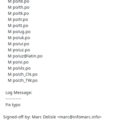
    M po/te.po

    M po/th.po

    M po/tk.po

    M po/tr.po

    M po/tt.po

    M po/ug.po

    M po/uk.po

    M po/ur.po

    M po/uz.po

    M po/uz@latin.po

    M po/vi.po

    M po/vls.po

    M po/zh_CN.po

    M po/zh_TW.po

  Log Message:

  -----------

  Fix typo

Signed-off-by: Marc Delisle <marc@infomarc.info>