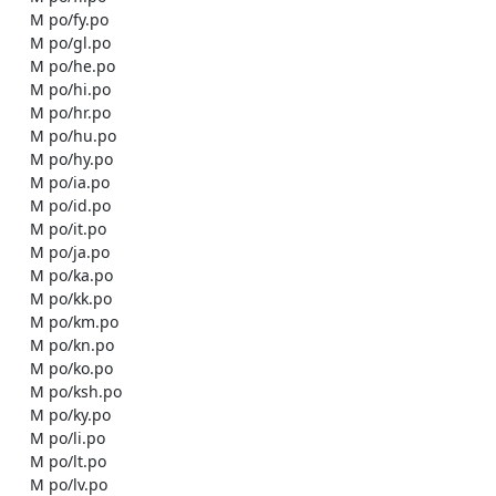
    M po/fy.po

    M po/gl.po

    M po/he.po

    M po/hi.po

    M po/hr.po

    M po/hu.po

    M po/hy.po

    M po/ia.po

    M po/id.po

    M po/it.po

    M po/ja.po

    M po/ka.po

    M po/kk.po

    M po/km.po

    M po/kn.po

    M po/ko.po

    M po/ksh.po

    M po/ky.po

    M po/li.po

    M po/lt.po

    M po/lv.po
