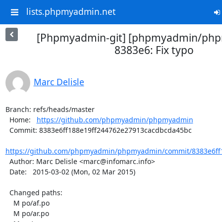
lists.phpmyadmin.net
[Phpmyadmin-git] [phpmyadmin/ph
8383e6: Fix typo
Marc Delisle
Branch: refs/heads/master

  Home:   
https://github.com/phpmyadmin/phpmyadmin
  Commit: 8383e6ff188e19ff244762e27913cacdbcda45bc

https://github.com/phpmyadmin/phpmyadmin/commit/8383e6ff1
  Author: Marc Delisle <marc@infomarc.info>

  Date:   2015-03-02 (Mon, 02 Mar 2015)

  Changed paths:

    M po/af.po

    M po/ar.po
