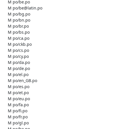
    M po/be.po

    M po/be@latin.po

    M po/bg.po

    M po/bn.po

    M po/br.po

    M po/bs.po

    M po/ca.po

    M po/ckb.po

    M po/cs.po

    M po/cy.po

    M po/da.po

    M po/de.po

    M po/el.po

    M po/en_GB.po

    M po/es.po

    M po/et.po

    M po/eu.po

    M po/fa.po

    M po/fi.po

    M po/fr.po

    M po/gl.po

    M po/he.po
