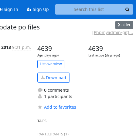
Sign In
Sign Up
older
ate po files
[Phpmyadmin-git]...
 2013
9:21 p.m.
4639
4639
Age (days ago)
Last active (days ago)
List overview
Download
0 comments
1 participants
Add to favorites
TAGS
PARTICIPANTS (1)