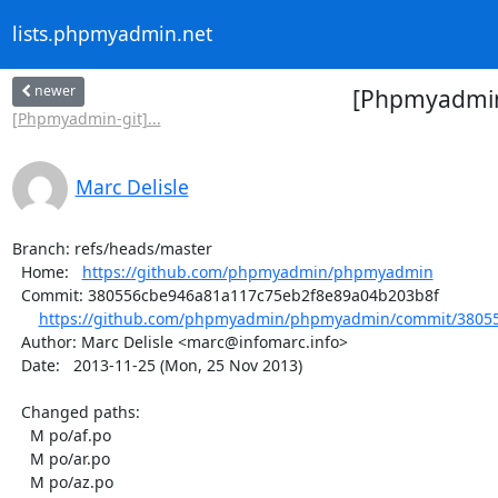
lists.phpmyadmin.net
newer
[Phpmyadmin
[Phpmyadmin-git]...
Marc Delisle
Branch: refs/heads/master

  Home:   
https://github.com/phpmyadmin/phpmyadmin
  Commit: 380556cbe946a81a117c75eb2f8e89a04b203b8f

https://github.com/phpmyadmin/phpmyadmin/commit/38055
  Author: Marc Delisle <marc@infomarc.info>

  Date:   2013-11-25 (Mon, 25 Nov 2013)

  Changed paths:

    M po/af.po

    M po/ar.po

    M po/az.po
