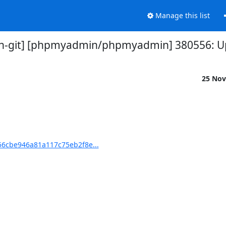
Manage this list
-git] [phpmyadmin/phpmyadmin] 380556: Upd
25 Nov
6cbe946a81a117c75eb2f8e...