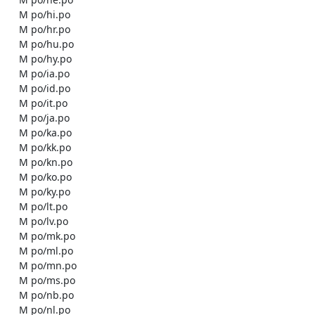
    M po/hi.po

    M po/hr.po

    M po/hu.po

    M po/hy.po

    M po/ia.po

    M po/id.po

    M po/it.po

    M po/ja.po

    M po/ka.po

    M po/kk.po

    M po/kn.po

    M po/ko.po

    M po/ky.po

    M po/lt.po

    M po/lv.po

    M po/mk.po

    M po/ml.po

    M po/mn.po

    M po/ms.po

    M po/nb.po

    M po/nl.po
