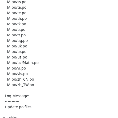
    M po/sv.po

    M po/ta.po

    M po/te.po

    M po/th.po

    M po/tk.po

    M po/tr.po

    M po/tt.po

    M po/ug.po

    M po/uk.po

    M po/ur.po

    M po/uz.po

    M po/uz@latin.po

    M po/vi.po

    M po/vls.po

    M po/zh_CN.po

    M po/zh_TW.po

  Log Message:

  -----------

  Update po files

[CI skip]
