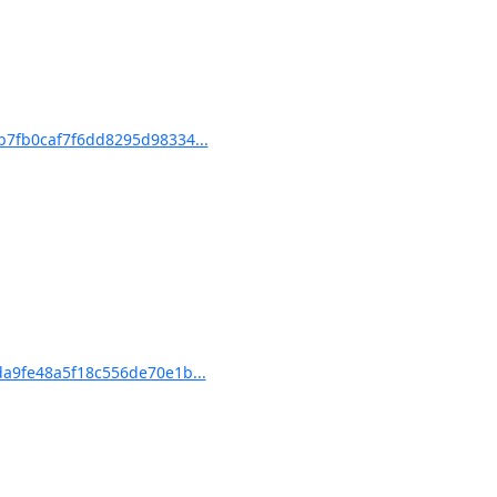
7fb0caf7f6dd8295d98334...
a9fe48a5f18c556de70e1b...