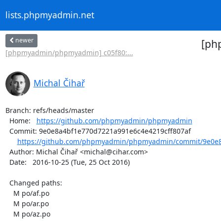
lists.phpmyadmin.net
newer
[ph
[phpmyadmin/phpmyadmin] c05f80:...
Michal Čihař
Branch: refs/heads/master

  Home:   
https://github.com/phpmyadmin/phpmyadmin
  Commit: 9e0e8a4bf1e770d7221a991e6c4e4219cff807af

https://github.com/phpmyadmin/phpmyadmin/commit/9e0e8
  Author: Michal Čihař <michal@cihar.com>

  Date:   2016-10-25 (Tue, 25 Oct 2016)

  Changed paths:

    M po/af.po

    M po/ar.po

    M po/az.po
