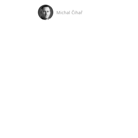
Michal Čihař