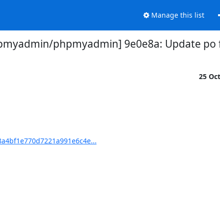
Manage this list
pmyadmin/phpmyadmin] 9e0e8a: Update po f
25 Oc
a4bf1e770d7221a991e6c4e...