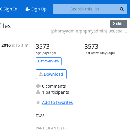
Sign In
Sign Up
older
iles
[phpmyadmin/phpmyadmin] 9e0e8a:...
t 2016
9:15 a.m.
3573
3573
Age (days ago)
Last active (days ago)
List overview
Download
0 comments
1 participants
Add to favorites
TAGS
PARTICIPANTS (1)