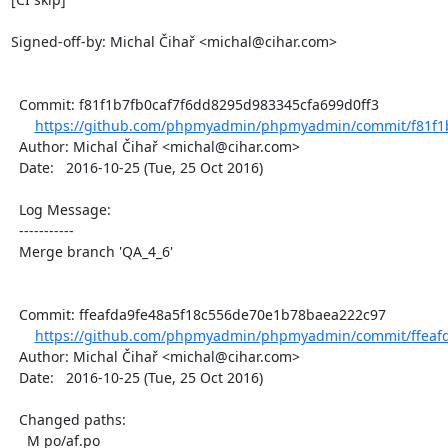
Signed-off-by: Michal Čihař <michal@cihar.com>

  Commit: f81f1b7fb0caf7f6dd8295d983345cfa699d0ff3

https://github.com/phpmyadmin/phpmyadmin/commit/f81f1b
  Author: Michal Čihař <michal@cihar.com>

  Date:   2016-10-25 (Tue, 25 Oct 2016)

  Log Message:

  -----------

  Merge branch 'QA_4_6'

  Commit: ffeafda9fe48a5f18c556de70e1b78baea222c97

https://github.com/phpmyadmin/phpmyadmin/commit/ffeafd
  Author: Michal Čihař <michal@cihar.com>

  Date:   2016-10-25 (Tue, 25 Oct 2016)

  Changed paths:

    M po/af.po
