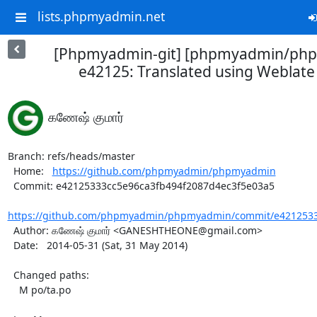
lists.phpmyadmin.net
[Phpmyadmin-git] [phpmyadmin/ph
e42125: Translated using Weblate 
கணேஷ் குமார்
Branch: refs/heads/master

  Home:   
https://github.com/phpmyadmin/phpmyadmin
  Commit: e42125333cc5e96ca3fb494f2087d4ec3f5e03a5

https://github.com/phpmyadmin/phpmyadmin/commit/e42125333
  Author: கணேஷ் குமார் <GANESHTHEONE@gmail.com>

  Date:   2014-05-31 (Sat, 31 May 2014)

  Changed paths:

    M po/ta.po
