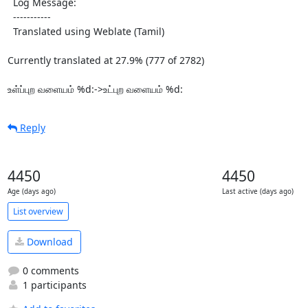
  Log Message:

  -----------

  Translated using Weblate (Tamil)

Currently translated at 27.9% (777 of 2782)

உள்ப்புற வளையம் %d:->உட்புற வளையம் %d:
Reply
4450
4450
Age (days ago)
Last active (days ago)
List overview
Download
0 comments
1 participants