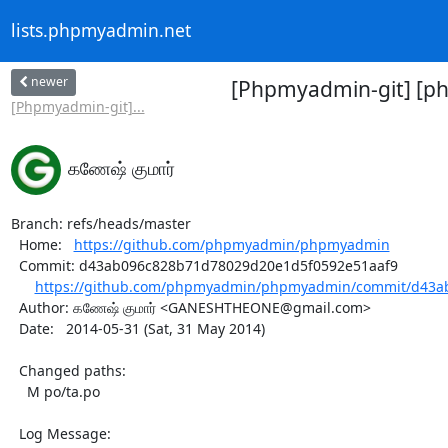
lists.phpmyadmin.net
newer
[Phpmyadmin-git] [p
[Phpmyadmin-git]...
கணேஷ் குமார்
Branch: refs/heads/master

  Home:   
https://github.com/phpmyadmin/phpmyadmin
  Commit: d43ab096c828b71d78029d20e1d5f0592e51aaf9

https://github.com/phpmyadmin/phpmyadmin/commit/d43a
  Author: கணேஷ் குமார் <GANESHTHEONE@gmail.com>

  Date:   2014-05-31 (Sat, 31 May 2014)

  Changed paths:

    M po/ta.po

  Log Message:
