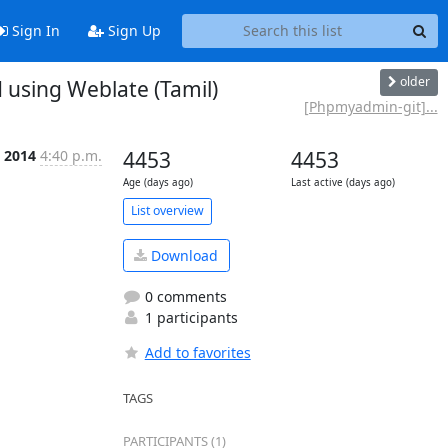
Sign In
Sign Up
older
sing Weblate (Tamil)
[Phpmyadmin-git]...
 2014
4:40 p.m.
4453
4453
Age (days ago)
Last active (days ago)
List overview
Download
0 comments
1 participants
Add to favorites
TAGS
PARTICIPANTS (1)