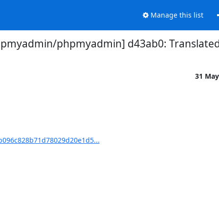
Manage this list
hpmyadmin/phpmyadmin] d43ab0: Translated u
31 May
b096c828b71d78029d20e1d5...