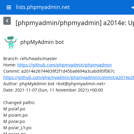
lists.phpmyadmin.net
[phpmyadmin/phpmyadmin] a2014e: Upd
phpMyAdmin bot
Branch: refs/heads/master

Home: 
https://github.com/phpmyadmin/phpmyadmin
https://github.com/phpmyadmin/phpmyadmin/commit/a2014e26
Author: phpMyAdmin bot <bot@phpmyadmin.net>

Date: 2021-11-07 (Sun, 11 November 2021) +00:00

Changed paths: 

M po/af.po

M po/am.po

M po/ar.po

M po/ar_LY.po

M po/az.po
