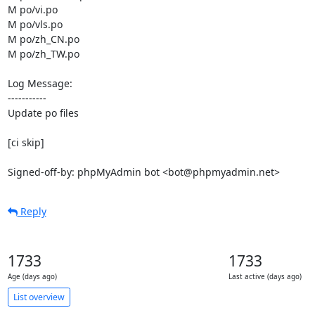
M po/vi.po

M po/vls.po

M po/zh_CN.po

M po/zh_TW.po

Log Message:

-----------

Update po files

[ci skip]

Signed-off-by: phpMyAdmin bot <bot@phpmyadmin.net>
Reply
1733
1733
Age (days ago)
Last active (days ago)
List overview