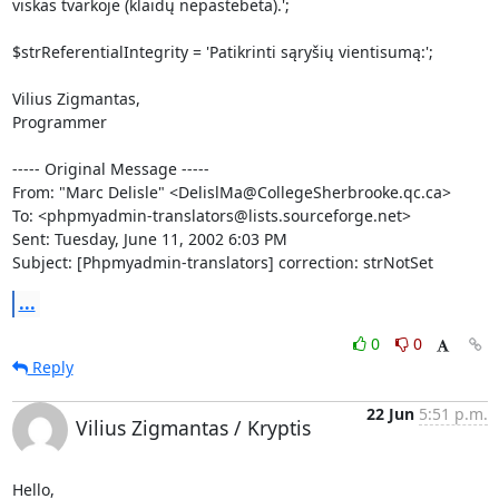
viskas tvarkoje (klaidų nepastebėta).';

$strReferentialIntegrity = 'Patikrinti sąryšių vientisumą:';

Vilius Zigmantas,

Programmer

----- Original Message -----

From: "Marc Delisle" <DelislMa@CollegeSherbrooke.qc.ca>

To: <phpmyadmin-translators@lists.sourceforge.net>

Sent: Tuesday, June 11, 2002 6:03 PM

Subject: [Phpmyadmin-translators] correction: strNotSet
...
0
0
Reply
22 Jun
5:51 p.m.
Vilius Zigmantas / Kryptis
Hello,
