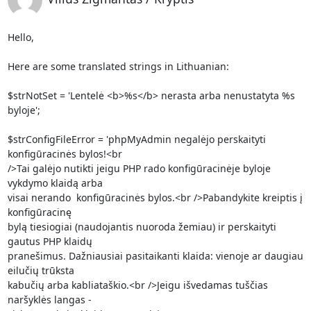
Hello,

Here are some translated strings in Lithuanian:

$strNotSet = 'Lentelė <b>%s</b> nerasta arba nenustatyta %s 
byloje';

$strConfigFileError = 'phpMyAdmin negalėjo perskaityti 
konfigūracinės bylos!<br

/>Tai galėjo nutikti jeigu PHP rado konfigūracinėje byloje 
vykdymo klaidą arba

visai nerando  konfigūracinės bylos.<br />Pabandykite kreiptis į 
konfigūracinę

bylą tiesiogiai (naudojantis nuoroda žemiau) ir perskaityti 
gautus PHP klaidų

pranešimus. Dažniausiai pasitaikanti klaida: vienoje ar daugiau 
eilučių trūksta

kabučių arba kabliataškio.<br />Jeigu išvedamas tuščias 
naršyklės langas -
