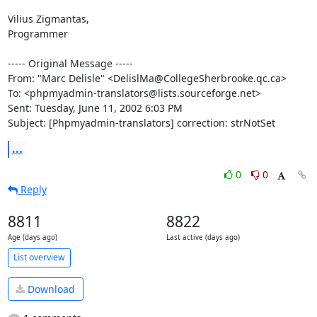
Vilius Zigmantas,

Programmer

----- Original Message -----

From: "Marc Delisle" <DelislMa@CollegeSherbrooke.qc.ca>

To: <phpmyadmin-translators@lists.sourceforge.net>

Sent: Tuesday, June 11, 2002 6:03 PM

Subject: [Phpmyadmin-translators] correction: strNotSet
...
0
0
Reply
8811
8822
Age (days ago)
Last active (days ago)
List overview
Download