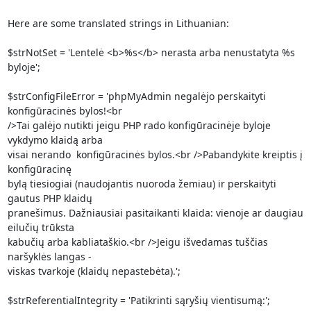
Here are some translated strings in Lithuanian:

$strNotSet = 'Lentelė <b>%s</b> nerasta arba nenustatyta %s 
byloje';

$strConfigFileError = 'phpMyAdmin negalėjo perskaityti 
konfigūracinės bylos!<br

/>Tai galėjo nutikti jeigu PHP rado konfigūracinėje byloje 
vykdymo klaidą arba

visai nerando  konfigūracinės bylos.<br />Pabandykite kreiptis į 
konfigūracinę

bylą tiesiogiai (naudojantis nuoroda žemiau) ir perskaityti 
gautus PHP klaidų

pranešimus. Dažniausiai pasitaikanti klaida: vienoje ar daugiau 
eilučių trūksta

kabučių arba kabliataškio.<br />Jeigu išvedamas tuščias 
naršyklės langas -

viskas tvarkoje (klaidų nepastebėta).';

$strReferentialIntegrity = 'Patikrinti sąryšių vientisumą:';
