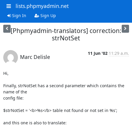
lists.phpmyadmin.net
Sign In
Sign Up
[Phpmyadmin-translators] correction:
strNotSet
11 Jun '02
11:29 a.m.
Marc Delisle
Hi,

Finally, strNotSet has a second parameter which contains the 
name of the 

config file:

$strNotSet = '<b>%s</b> table not found or not set in %s';

and this one is also to translate:
