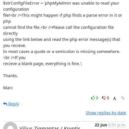
$strConfigFileError = 'phpMyAdmin was unable to read your 
configuration 

file!<br />This might happen if php finds a parse error in it or 
php 

cannot find the file.<br />Please call the configuration file 
directly 

using the link below and read the php error message(s) that 
you recieve. 

In most cases a quote or a semicolon is missing somewhere.
<br />If you 

recieve a blank page, everything is fine.';

Thanks.

Marc
0
0
Reply
Show replies by date
22 Jun
5:51 p.m.
Vilius Zigmantas / Kryptis