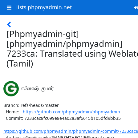
lists.phpmyadmin.net
[Phpmyadmin-git]
[phpmyadmin/phpmyadmin]
7233ca: Translated using Weblat
(Tamil)
கணேஷ் குமார்
Branch: refs/heads/master

  Home:   
https://github.com/phpmyadmin/phpmyadmin
  Commit: 7233cac8fc099e8e4a02a3af6615b105dfd9bb35

https://github.com/phpmyadmin/phpmyadmin/commit/7233cac8f
  Author: கணேஷ் குமார் <GANESHTHEONE@gmail.com>
