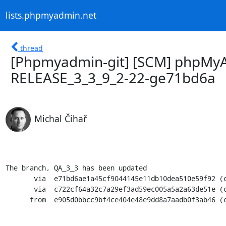
lists.phpmyadmin.net
thread
[Phpmyadmin-git] [SCM] phpMyA
RELEASE_3_3_9_2-22-ge71bd6a
Michal Čihař
The branch, QA_3_3 has been updated

       via  e71bd6ae1a45cf9044145e11db10dea510e59f92 (commit)

       via  c722cf64a32c7a29ef3ad59ec005a5a2a63de51e (commit)

      from  e905d0bbcc9bf4ce404e48e9dd8a7aadb0f3ab46 (commit)
