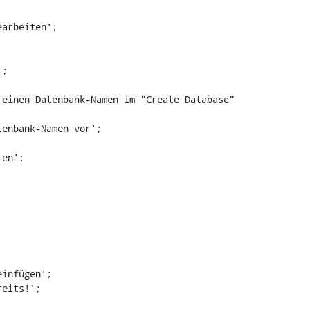
arbeiten';

en';

infügen';
