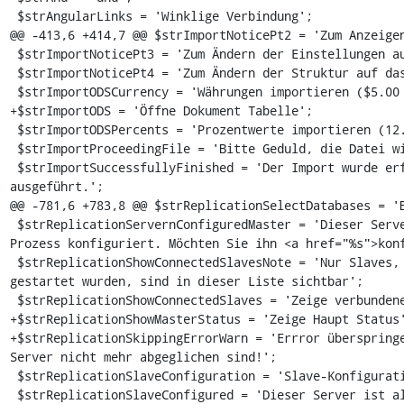
 $strAngularLinks = 'Winklige Verbindung';

@@ -413,6 +414,7 @@ $strImportNoticePt2 = 'Zum Anzeigen
 $strImportNoticePt3 = 'Zum Ändern der Einstellungen auf das entsprechende "Optionen" klicken';

 $strImportNoticePt4 = 'Zum Ändern der Struktur auf das entsprechenden "Struktur" klicken';

 $strImportODSCurrency = 'Währungen importieren ($5.00 zu 5.00)';

+$strImportODS = 'Öffne Dokument Tabelle';

 $strImportODSPercents = 'Prozentwerte importieren (12.00% wird zu .12)';

 $strImportProceedingFile = 'Bitte Geduld, die Datei wird abgearbeitet.';

 $strImportSuccessfullyFinished = 'Der Import wurde erfolgreich abgeschlossen, %d Abfragen wurden 
ausgeführt.';

@@ -781,6 +783,8 @@ $strReplicationSelectDatabases = 'B
 $strReplicationServernConfiguredMaster = 'Dieser Server ist als nicht Master in einem Replikations-
Prozess konfiguriert. Möchten Sie ihn <a href="%s">konf
 $strReplicationShowConnectedSlavesNote = 'Nur Slaves, die mit der Option --report-host=host_name 
gestartet wurden, sind in dieser Liste sichtbar';

 $strReplicationShowConnectedSlaves = 'Zeige verbundene Slaves';

+$strReplicationShowMasterStatus = 'Zeige Haupt Status'
+$strReplicationSkippingErrorWarn = 'Errror überspringe
Server nicht mehr abgeglichen sind!';

 $strReplicationSlaveConfiguration = 'Slave-Konfiguration';

 $strReplicationSlaveConfigured = 'Dieser Server ist als Slave in eienem Replikations Prozess 