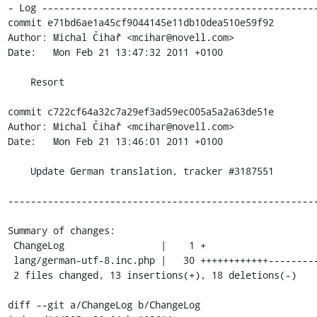
- Log -------------------------------------------------
commit e71bd6ae1a45cf9044145e11db10dea510e59f92

Author: Michal Čihař <mcihar@novell.com>

Date:   Mon Feb 21 13:47:32 2011 +0100

    Resort

commit c722cf64a32c7a29ef3ad59ec005a5a2a63de51e

Author: Michal Čihař <mcihar@novell.com>

Date:   Mon Feb 21 13:46:01 2011 +0100

    Update German translation, tracker #3187551

-------------------------------------------------------
Summary of changes:

 ChangeLog                 |    1 +

 lang/german-utf-8.inc.php |   30 ++++++++++++------------------

 2 files changed, 13 insertions(+), 18 deletions(-)

diff --git a/ChangeLog b/ChangeLog
