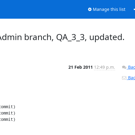
Manage this list
dmin branch, QA_3_3, updated.
21 Feb 2011
12:49 p.m.
Bac
Back