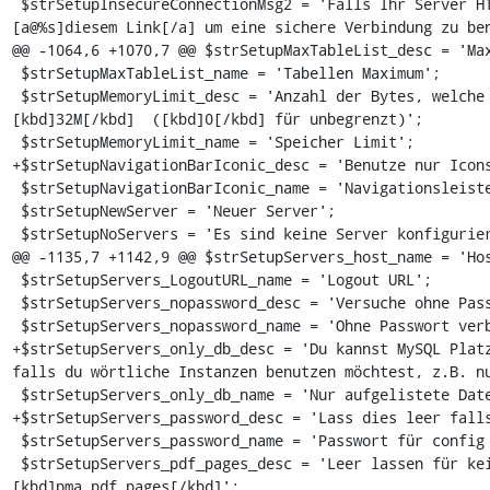
 $strSetupInsecureConnectionMsg2 = 'Falls Ihr Server HTTPS Anfragen akzeptiert, folgen Sie 
[a@%s]diesem Link[/a] um eine sichere Verbindung zu ben
@@ -1064,6 +1070,7 @@ $strSetupMaxTableList_desc = 'Max
 $strSetupMaxTableList_name = 'Tabellen Maximum';

 $strSetupMemoryLimit_desc = 'Anzahl der Bytes, welche ein Script zur Ausführung benötigen darf, z.B. 
[kbd]32M[/kbd]  ([kbd]0[/kbd] für unbegrenzt)';

 $strSetupMemoryLimit_name = 'Speicher Limit';

+$strSetupNavigationBarIconic_desc = 'Benutze nur Icons
 $strSetupNavigationBarIconic_name = 'Navigationsleiste mit Icons';

 $strSetupNewServer = 'Neuer Server';

 $strSetupNoServers = 'Es sind keine Server konfiguriert';

@@ -1135,7 +1142,9 @@ $strSetupServers_host_name = 'Hos
 $strSetupServers_LogoutURL_name = 'Logout URL';

 $strSetupServers_nopassword_desc = 'Versuche ohne Passwort zu verbinden';

 $strSetupServers_nopassword_name = 'Ohne Passwort verbinden';

+$strSetupServers_only_db_desc = 'Du kannst MySQL Platz
falls du wörtliche Instanzen benutzen möchtest, z.B. nu
 $strSetupServers_only_db_name = 'Nur aufgelistete Datenbanken zeigen';

+$strSetupServers_password_desc = 'Lass dies leer falls
 $strSetupServers_password_name = 'Passwort für config Authentifikation';

 $strSetupServers_pdf_pages_desc = 'Leer lassen für keine PDF Schema Unterstützung, Vorschlag: 
[kbd]pma_pdf_pages[/kbd]';
