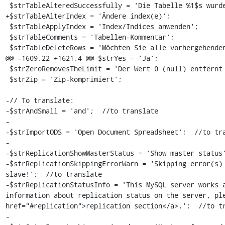
 $strTableAlteredSuccessfully = 'Die Tabelle %1$s wurde erfolgreich geändert';

+$strTableAlterIndex = 'Ändere index(e)';

 $strTableApplyIndex = 'Index/Indices anwenden';

 $strTableComments = 'Tabellen-Kommentar';

 $strTableDeleteRows = 'Möchten Sie alle vorhergehenden zeilen aus den Ziel-Tabellen löschen?';

@@ -1609,22 +1621,4 @@ $strYes = 'Ja';

 $strZeroRemovesTheLimit = 'Der Wert 0 (null) entfernt die Beschränkung.';

 $strZip = 'Zip-komprimiert';

-// To translate:

-$strAndSmall = 'and';  //to translate

-

-$strImportODS = 'Open Document Spreadsheet';  //to tra
-

-$strReplicationShowMasterStatus = 'Show master status'
-$strReplicationSkippingErrorWarn = 'Skipping error(s) 
slave!';  //to translate

-$strReplicationStatusInfo = 'This MySQL server works a
information about replication status on the server, ple
href="#replication">replication section</a>.';  //to tr
-
