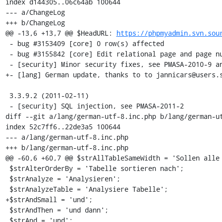
index d144305..06c64ab 100644

--- a/ChangeLog

+++ b/ChangeLog

@@ -13,6 +13,7 @@ $HeadURL: 
https://phpmyadmin.svn.sou
 - bug #3153409 [core] 0 row(s) affected 

 - bug #3155842 [core] Edit relational page and page number

 - [security] Minor security fixes, see PMASA-2010-9 and PMASA-2010-10

+- [lang] German update, thanks to to jannicars@users.s
 3.3.9.2 (2011-02-11)

 - [security] SQL injection, see PMASA-2011-2

diff --git a/lang/german-utf-8.inc.php b/lang/german-ut
index 52c7ff6..22de3a5 100644

--- a/lang/german-utf-8.inc.php

+++ b/lang/german-utf-8.inc.php

@@ -60,6 +60,7 @@ $strAllTableSameWidth = 'Sollen alle 
 $strAlterOrderBy = 'Tabelle sortieren nach';

 $strAnalyze = 'Analysieren';

 $strAnalyzeTable = 'Analysiere Tabelle';

+$strAndSmall = 'und';

 $strAndThen = 'und dann';

 $strAnd = 'und';
