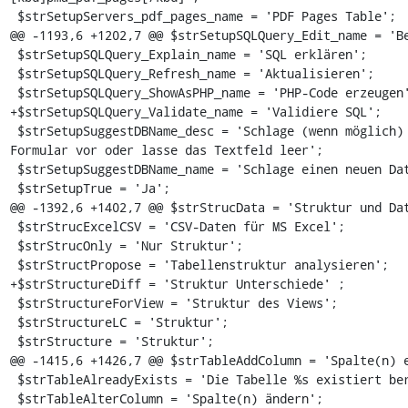
 $strSetupServers_pdf_pages_name = 'PDF Pages Table';

@@ -1193,6 +1202,7 @@ $strSetupSQLQuery_Edit_name = 'Be
 $strSetupSQLQuery_Explain_name = 'SQL erklären';

 $strSetupSQLQuery_Refresh_name = 'Aktualisieren';

 $strSetupSQLQuery_ShowAsPHP_name = 'PHP-Code erzeugen';

+$strSetupSQLQuery_Validate_name = 'Validiere SQL';

 $strSetupSuggestDBName_desc = 'Schlage (wenn möglich) einen Datenbank-Namen im "Create Database" 
Formular vor oder lasse das Textfeld leer';

 $strSetupSuggestDBName_name = 'Schlage einen neuen Datenbank-Namen vor';

 $strSetupTrue = 'Ja';

@@ -1392,6 +1402,7 @@ $strStrucData = 'Struktur und Dat
 $strStrucExcelCSV = 'CSV-Daten für MS Excel';

 $strStrucOnly = 'Nur Struktur';

 $strStructPropose = 'Tabellenstruktur analysieren';

+$strStructureDiff = 'Struktur Unterschiede' ;

 $strStructureForView = 'Struktur des Views';

 $strStructureLC = 'Struktur';

 $strStructure = 'Struktur';

@@ -1415,6 +1426,7 @@ $strTableAddColumn = 'Spalte(n) e
 $strTableAlreadyExists = 'Die Tabelle %s existiert bereits!';

 $strTableAlterColumn = 'Spalte(n) ändern';
