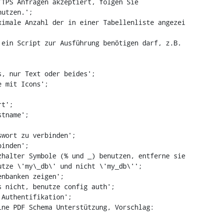
utzen.';

imale Anzahl der in einer Tabellenliste angezei

, nur Text oder beides';

tname';

halter Symbole (% und _) benutzen, entferne sie 
tze \'my\_db\' und nicht \'my_db\'';

 nicht, benutze config auth';
