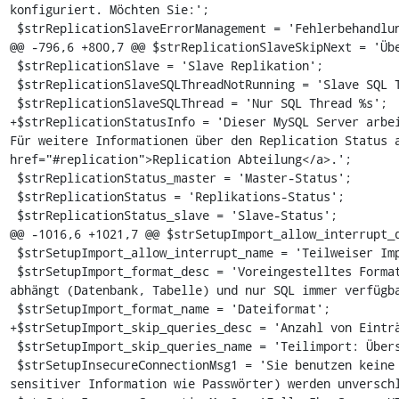
konfiguriert. Möchten Sie:';

 $strReplicationSlaveErrorManagement = 'Fehlerbehandlung:';

@@ -796,6 +800,7 @@ $strReplicationSlaveSkipNext = 'Übe
 $strReplicationSlave = 'Slave Replikation';

 $strReplicationSlaveSQLThreadNotRunning = 'Slave SQL Thread läuft nicht!';

 $strReplicationSlaveSQLThread = 'Nur SQL Thread %s';

+$strReplicationStatusInfo = 'Dieser MySQL Server arbei
Für weitere Informationen über den Replication Status a
href="#replication">Replication Abteilung</a>.';

 $strReplicationStatus_master = 'Master-Status';

 $strReplicationStatus = 'Replikations-Status';

 $strReplicationStatus_slave = 'Slave-Status';

@@ -1016,6 +1021,7 @@ $strSetupImport_allow_interrupt_d
 $strSetupImport_allow_interrupt_name = 'Teilweiser Import: Unterbrechung erlauben';

 $strSetupImport_format_desc = 'Voreingestelltes Format. Bitte beachten, dass diese Liste vom Ort 
abhängt (Datenbank, Tabelle) und nur SQL immer verfügba
 $strSetupImport_format_name = 'Dateiformat';

+$strSetupImport_skip_queries_desc = 'Anzahl von Einträ
 $strSetupImport_skip_queries_name = 'Teilimport: Überspringe Anfragen';

 $strSetupInsecureConnectionMsg1 = 'Sie benutzen keine sichere Verbindung. Alle Daten (einschließlich 
sensitiver Information wie Passwörter) werden unverschl