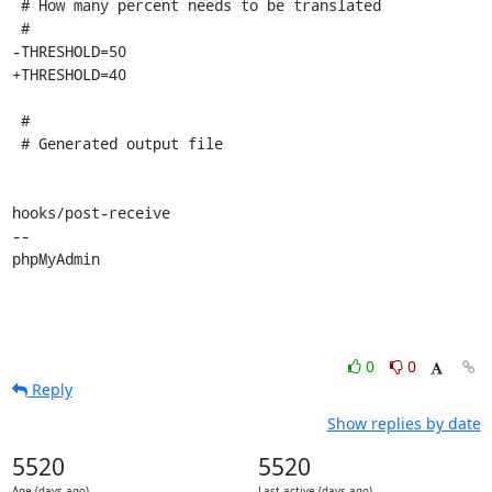
0
0
Reply
Show replies by date
5520
5520
Age (days ago)
Last active (days ago)