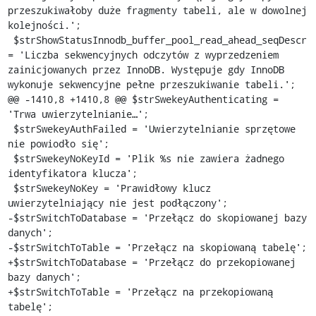
przeszukiwałoby duże fragmenty tabeli, ale w dowolnej 
kolejności.';

 $strShowStatusInnodb_buffer_pool_read_ahead_seqDescr 
= 'Liczba sekwencyjnych odczytów z wyprzedzeniem 
zainicjowanych przez InnoDB. Występuje gdy InnoDB 
wykonuje sekwencyjne pełne przeszukiwanie tabeli.';

@@ -1410,8 +1410,8 @@ $strSwekeyAuthenticating = 
'Trwa uwierzytelnianie…';

 $strSwekeyAuthFailed = 'Uwierzytelnianie sprzętowe 
nie powiodło się';

 $strSwekeyNoKeyId = 'Plik %s nie zawiera żadnego 
identyfikatora klucza';

 $strSwekeyNoKey = 'Prawidłowy klucz 
uwierzytelniający nie jest podłączony';

-$strSwitchToDatabase = 'Przełącz do skopiowanej bazy 
danych';

-$strSwitchToTable = 'Przełącz na skopiowaną tabelę';

+$strSwitchToDatabase = 'Przełącz do przekopiowanej 
bazy danych';

+$strSwitchToTable = 'Przełącz na przekopiowaną 
tabelę';
