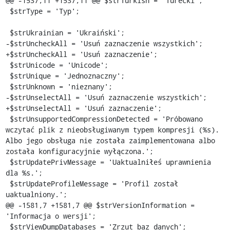
@@ -1537,11 +1537,11 @@ $strTurkish = 'Turecki';

 $strType = 'Typ';

 $strUkrainian = 'Ukraiński';

-$strUncheckAll = 'Usuń zaznaczenie wszystkich';

+$strUncheckAll = 'Usuń zaznaczenie';

 $strUnicode = 'Unicode';

 $strUnique = 'Jednoznaczny';

 $strUnknown = 'nieznany';

-$strUnselectAll = 'Usuń zaznaczenie wszystkich';

+$strUnselectAll = 'Usuń zaznaczenie';

 $strUnsupportedCompressionDetected = 'Próbowano 
wczytać plik z nieobsługiwanym typem kompresji (%s). 
Albo jego obsługa nie została zaimplementowana albo 
została konfiguracyjnie wyłączona.';

 $strUpdatePrivMessage = 'Uaktualniłeś uprawnienia 
dla %s.';

 $strUpdateProfileMessage = 'Profil został 
uaktualniony.';

@@ -1581,7 +1581,7 @@ $strVersionInformation = 
'Informacja o wersji';

 $strViewDumpDatabases = 'Zrzut baz danych';
