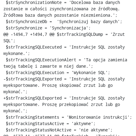
 $strSynchronizationNote = 'Docelowa baza danych 
zostanie w całości zsynchronizowana ze źródłową. 
Źródłowa baza danych pozostanie niezmieniona.';

 $strSynchronizeDb =  'Synchronizuj bazy danych';

 $strSynchronize = 'Synchronizacja';

@@ -1494,7 +1494,7 @@ $strTrackingSQLDump = 'Zrzut 
SQL';

 $strTrackingSQLExecuted = 'Instrukcje SQL zostały 
wykonane.';

 $strTrackingSQLExecutionAlert = 'Ta opcja zamienia 
twoją tabelę i zawarte w niej dane.';

 $strTrackingSQLExecution = 'Wykonanie SQL';

-$strTrackingSQLExported = 'Instrukcje SQL zostały 
wyeksportowane. Proszę skopiować zrzut lub go 
wykonać.';

+$strTrackingSQLExported = 'Instrukcje SQL zostały 
wyeksportowane. Proszę przekopiować zrzut lub go 
wykonać.';

 $strTrackingStatements = 'Monitorowanie instrukcji';

 $strTrackingStatusActive = 'aktywne';

 $strTrackingStatusNotActive = 'nie aktywne';
