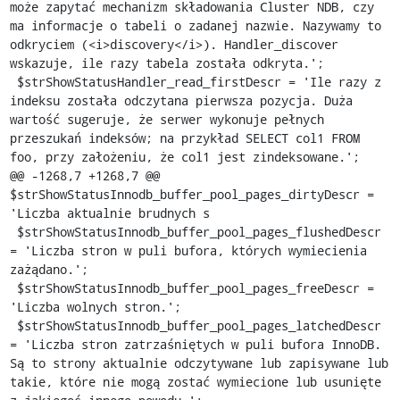
może zapytać mechanizm składowania Cluster NDB, czy 
ma informacje o tabeli o zadanej nazwie. Nazywamy to 
odkryciem (<i>discovery</i>). Handler_discover 
wskazuje, ile razy tabela została odkryta.';

 $strShowStatusHandler_read_firstDescr = 'Ile razy z 
indeksu została odczytana pierwsza pozycja. Duża 
wartość sugeruje, że serwer wykonuje pełnych 
przeszukań indeksów; na przykład SELECT col1 FROM 
foo, przy założeniu, że col1 jest zindeksowane.';

@@ -1268,7 +1268,7 @@ 
$strShowStatusInnodb_buffer_pool_pages_dirtyDescr = 
'Liczba aktualnie brudnych s

 $strShowStatusInnodb_buffer_pool_pages_flushedDescr 
= 'Liczba stron w puli bufora, których wymiecienia 
zażądano.';

 $strShowStatusInnodb_buffer_pool_pages_freeDescr = 
'Liczba wolnych stron.';

 $strShowStatusInnodb_buffer_pool_pages_latchedDescr 
= 'Liczba stron zatrzaśniętych w puli bufora InnoDB. 
Są to strony aktualnie odczytywane lub zapisywane lub 
takie, które nie mogą zostać wymiecione lub usunięte 