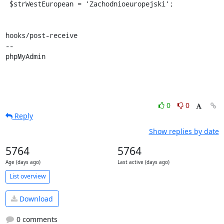
 $strWestEuropean = 'Zachodnioeuropejski';

hooks/post-receive

-- 

phpMyAdmin
0
0
Reply
Show replies by date
5764
5764
Age (days ago)
Last active (days ago)
List overview
Download
0 comments