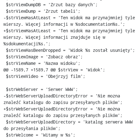
 $strViewDumpDB = 'Zrzut bazy danych';

 $strViewDump = 'Zrzut tabeli';

-$strViewHasAtLeast = 'Ten widok ma przynajmniej tyle 
wierszy. Więcej informacji w %sdocumentation%s.';

+$strViewHasAtLeast = 'Ten widok ma przynajmniej tyle 
wierszy. Więcej informacji znajduje się w 
%sdokumentacji%s.';

 $strViewHasBeenDropped = 'Widok %s został usunięty';

 $strViewImage = 'Zobacz obraz';

 $strViewName = 'Nazwa widoku';

@@ -1589,7 +1589,7 @@ $strView = 'Widok';

 $strViewVideo = 'Obejrzyj film';

 $strWebServer = 'Serwer WWW';

-$strWebServerUploadDirectoryError = 'Nie mozna 
znaleźć katalogu do zapisu przesyłanych plików';

+$strWebServerUploadDirectoryError = 'Nie można 
znaleźć katalogu do zapisu przesyłanych plików';

 $strWebServerUploadDirectory = 'katalog serwera WWW 
do przesyłania plików';

 $strWelcome = 'Witamy w %s';
