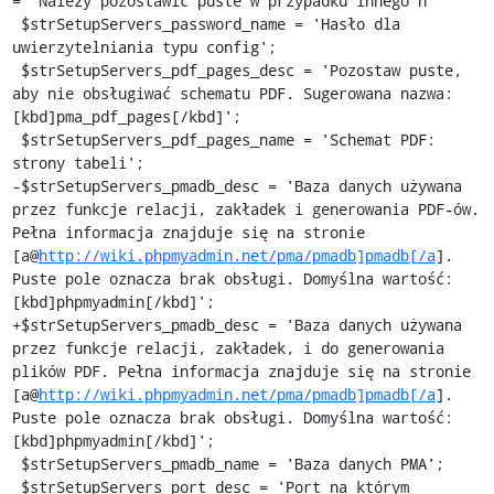
http://wiki.phpmyadmin.net/pma/pmadb]pmadb[/a
]. 
Puste pole oznacza brak obsługi. Domyślna wartość: 
[kbd]phpmyadmin[/kbd]';

+$strSetupServers_pmadb_desc = 'Baza danych używana 
przez funkcje relacji, zakładek, i do generowania 
plików PDF. Pełna informacja znajduje się na stronie 
[a@
http://wiki.phpmyadmin.net/pma/pmadb]pmadb[/a
]. 
Puste pole oznacza brak obsługi. Domyślna wartość: 
[kbd]phpmyadmin[/kbd]';

 $strSetupServers_pmadb_name = 'Baza danych PMA';

 $strSetupServers_port_desc = 'Port na którym 