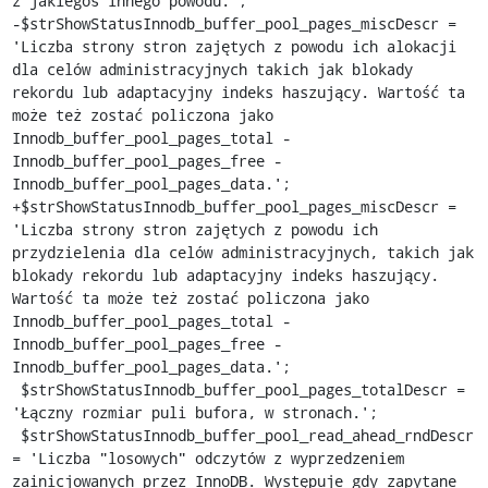
z jakiegoś innego powodu.';

-$strShowStatusInnodb_buffer_pool_pages_miscDescr = 
'Liczba strony stron zajętych z powodu ich alokacji 
dla celów administracyjnych takich jak blokady 
rekordu lub adaptacyjny indeks haszujący. Wartość ta 
może też zostać policzona jako 
Innodb_buffer_pool_pages_total - 
Innodb_buffer_pool_pages_free - 
Innodb_buffer_pool_pages_data.';

+$strShowStatusInnodb_buffer_pool_pages_miscDescr = 
'Liczba strony stron zajętych z powodu ich 
przydzielenia dla celów administracyjnych, takich jak 
blokady rekordu lub adaptacyjny indeks haszujący. 
Wartość ta może też zostać policzona jako 
Innodb_buffer_pool_pages_total - 
Innodb_buffer_pool_pages_free - 
Innodb_buffer_pool_pages_data.';

 $strShowStatusInnodb_buffer_pool_pages_totalDescr = 
'Łączny rozmiar puli bufora, w stronach.';

 $strShowStatusInnodb_buffer_pool_read_ahead_rndDescr 
= 'Liczba "losowych" odczytów z wyprzedzeniem 
zainicjowanych przez InnoDB. Występuje gdy zapytane 