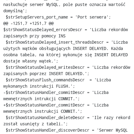
nasłuchuje serwer MySQL, pole puste oznacza wartość 
domyślną';

 $strSetupServers_port_name = 'Port serwera';

@@ -1251,7 +1251,7 @@ 
$strShowStatusDelayed_errorsDescr = 'Liczba rekordów 
zapisanych przy pomocy INS

 $strShowStatusDelayed_insert_threadsDescr = 'Liczba 
użytych wątków obsługujących INSERT DELAYED. Każda 
osobna tabela, na której wykonuje się INSERT DELAYED 
dostaje własny wątek.';

 $strShowStatusDelayed_writesDescr = 'Liczba rekordów 
zapisanych poprzez INSERT DELAYED.';

 $strShowStatusFlush_commandsDescr  = 'Liczba 
wykonanych instrukcji FLUSH.';

-$strShowStatusHandler_commitDescr = 'Liczba 
wewnętrznych intrukcji COMMIT.';

+$strShowStatusHandler_commitDescr = 'Liczba 
wewnętrznych instrukcji COMMIT.';

 $strShowStatusHandler_deleteDescr = 'Ile razy rekord 
został usunięty z tabeli.';

 $strShowStatusHandler_discoverDescr = 'Serwer MySQL 