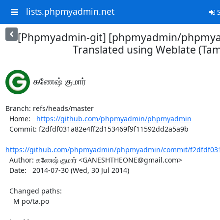
lists.phpmyadmin.net
S
[Phpmyadmin-git] [phpmyadmin/phpmyad
Translated using Weblate (Tami
கணேஷ் குமார்
Branch: refs/heads/master

  Home:   
https://github.com/phpmyadmin/phpmyadmin
  Commit: f2dfdf031a82e4ff2d153469f9f11592dd2a5a9b

https://github.com/phpmyadmin/phpmyadmin/commit/f2dfdf031a
  Author: கணேஷ் குமார் <GANESHTHEONE@gmail.com>

  Date:   2014-07-30 (Wed, 30 Jul 2014)

  Changed paths:

    M po/ta.po
