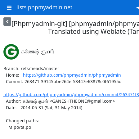
lists.phpmyadmin.net
[Phpmyadmin-git] [phpmyadmin/phpmya
Translated using Weblate (Tam
கணேஷ் குமார்
Branch: refs/heads/master

  Home:   
https://github.com/phpmyadmin/phpmyadmin
  Commit: 263471f39145bbe264ef53447e63878c0f61955d

https://github.com/phpmyadmin/phpmyadmin/commit/263471f3
  Author: கணேஷ் குமார் <GANESHTHEONE@gmail.com>

  Date:   2014-05-31 (Sat, 31 May 2014)

  Changed paths:

    M po/ta.po
