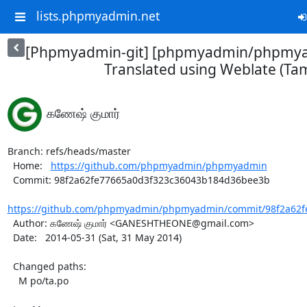
lists.phpmyadmin.net
[Phpmyadmin-git] [phpmyadmin/phpmya
Translated using Weblate (Tam
கணேஷ் குமார்
Branch: refs/heads/master

  Home:   
https://github.com/phpmyadmin/phpmyadmin
  Commit: 98f2a62fe77665a0d3f323c36043b184d36bee3b

https://github.com/phpmyadmin/phpmyadmin/commit/98f2a62fe
  Author: கணேஷ் குமார் <GANESHTHEONE@gmail.com>

  Date:   2014-05-31 (Sat, 31 May 2014)

  Changed paths:

    M po/ta.po
