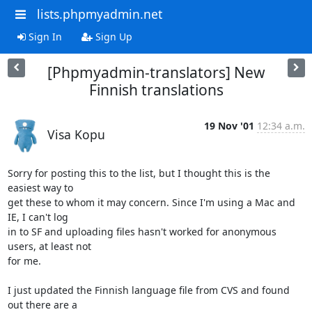
lists.phpmyadmin.net
Sign In
Sign Up
[Phpmyadmin-translators] New
Finnish translations
19 Nov '01
12:34 a.m.
Visa Kopu
Sorry for posting this to the list, but I thought this is the 
easiest way to

get these to whom it may concern. Since I'm using a Mac and 
IE, I can't log

in to SF and uploading files hasn't worked for anonymous 
users, at least not

for me.

I just updated the Finnish language file from CVS and found 
out there are a
