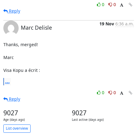
0
0
Reply
19 Nov
6:36 a.m.
Marc Delisle
Thanks, merged!

Marc

Visa Kopu a écrit :
...
0
0
Reply
9027
9027
Age (days ago)
Last active (days ago)
List overview