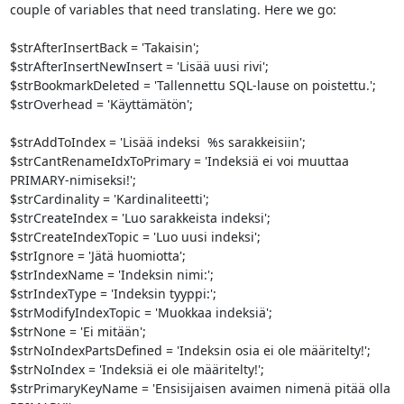
couple of variables that need translating. Here we go:

$strAfterInsertBack = 'Takaisin';

$strAfterInsertNewInsert = 'Lisää uusi rivi';

$strBookmarkDeleted = 'Tallennettu SQL-lause on poistettu.';

$strOverhead = 'Käyttämätön';

$strAddToIndex = 'Lisää indeksi  %s sarakkeisiin';

$strCantRenameIdxToPrimary = 'Indeksiä ei voi muuttaa 
PRIMARY-nimiseksi!';

$strCardinality = 'Kardinaliteetti';

$strCreateIndex = 'Luo sarakkeista indeksi';

$strCreateIndexTopic = 'Luo uusi indeksi';

$strIgnore = 'Jätä huomiotta';

$strIndexName = 'Indeksin nimi:';

$strIndexType = 'Indeksin tyyppi:';

$strModifyIndexTopic = 'Muokkaa indeksiä';

$strNone = 'Ei mitään';

$strNoIndexPartsDefined = 'Indeksin osia ei ole määritelty!';

$strNoIndex = 'Indeksiä ei ole määritelty!';

$strPrimaryKeyName = 'Ensisijaisen avaimen nimenä pitää olla 