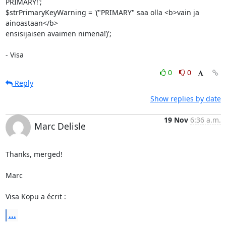
PRIMARY!';

$strPrimaryKeyWarning = '("PRIMARY" saa olla <b>vain ja 
ainoastaan</b>

ensisijaisen avaimen nimenä!)';

- Visa
0
0
Reply
Show replies by date
19 Nov
6:36 a.m.
Marc Delisle
Thanks, merged!

Marc

Visa Kopu a écrit :
...