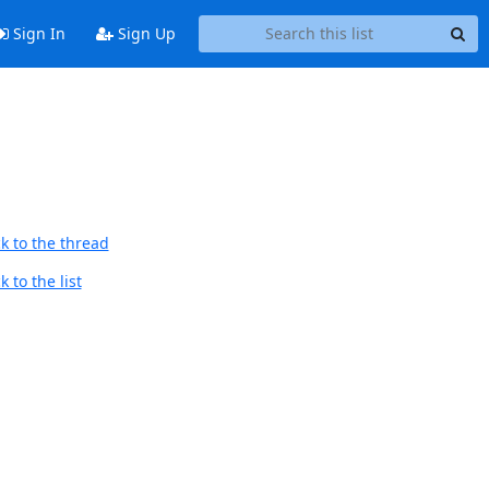
Sign In
Sign Up
k to the thread
 to the list