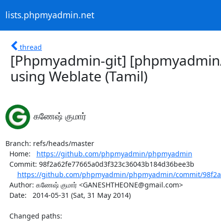
lists.phpmyadmin.net
thread
[Phpmyadmin-git] [phpmyadmin/
using Weblate (Tamil)
கணேஷ் குமார்
Branch: refs/heads/master

  Home:   
https://github.com/phpmyadmin/phpmyadmin
  Commit: 98f2a62fe77665a0d3f323c36043b184d36bee3b

https://github.com/phpmyadmin/phpmyadmin/commit/98f2a6
  Author: கணேஷ் குமார் <GANESHTHEONE@gmail.com>

  Date:   2014-05-31 (Sat, 31 May 2014)

  Changed paths:
