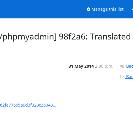
Manage this list
phpmyadmin] 98f2a6: Translated
31 May 2014
2:36 p.m.
Bac
Back
2fe77665a0d3f323c36043...