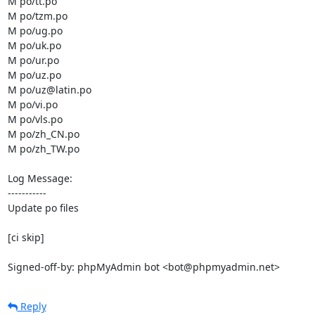
M po/tt.po

M po/tzm.po

M po/ug.po

M po/uk.po

M po/ur.po

M po/uz.po

M po/uz@latin.po

M po/vi.po

M po/vls.po

M po/zh_CN.po

M po/zh_TW.po

Log Message:

-----------

Update po files

[ci skip]

Signed-off-by: phpMyAdmin bot <bot@phpmyadmin.net>
Reply