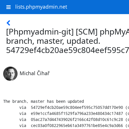
lists.phpmyadmin.net
[Phpmyadmin-git] [SCM] phpMyA
branch, master, updated.
54729ef4cb20ae59c804eef595c
Michal Čihař
The branch, master has been updated

       via  54729ef4cb20ae59c804eef595c75057dd170e90 (commit)

       via  e59e1ccfa4685f1529fa796a233e480434c17487 (commit)

       via  05ac27a7d447439026f2166c42f08d10c61c9c28 (commit)

       via  cec03a0f0822965eb61a3497761be85e4c9a3d66 (commit)
