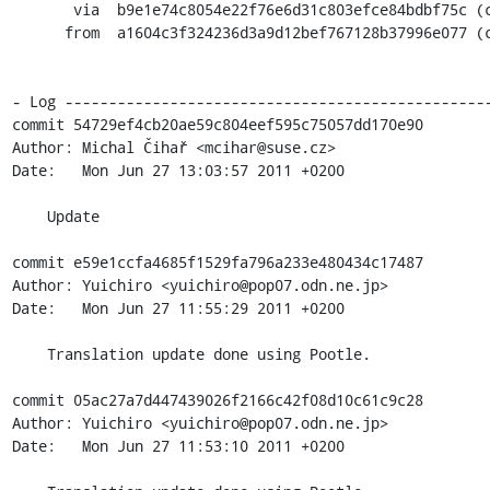
       via  b9e1e74c8054e22f76e6d31c803efce84bdbf75c (commit)

      from  a1604c3f324236d3a9d12bef767128b37996e077 (commit)

- Log -------------------------------------------------
commit 54729ef4cb20ae59c804eef595c75057dd170e90

Author: Michal Čihař <mcihar@suse.cz>

Date:   Mon Jun 27 13:03:57 2011 +0200

    Update

commit e59e1ccfa4685f1529fa796a233e480434c17487

Author: Yuichiro <yuichiro@pop07.odn.ne.jp>

Date:   Mon Jun 27 11:55:29 2011 +0200

    Translation update done using Pootle.

commit 05ac27a7d447439026f2166c42f08d10c61c9c28

Author: Yuichiro <yuichiro@pop07.odn.ne.jp>

Date:   Mon Jun 27 11:53:10 2011 +0200
