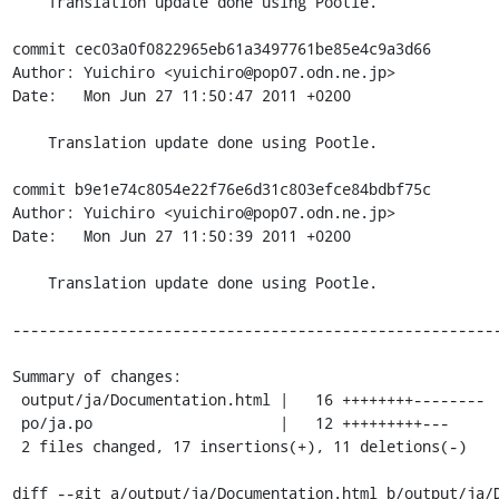
    Translation update done using Pootle.

commit cec03a0f0822965eb61a3497761be85e4c9a3d66

Author: Yuichiro <yuichiro@pop07.odn.ne.jp>

Date:   Mon Jun 27 11:50:47 2011 +0200

    Translation update done using Pootle.

commit b9e1e74c8054e22f76e6d31c803efce84bdbf75c

Author: Yuichiro <yuichiro@pop07.odn.ne.jp>

Date:   Mon Jun 27 11:50:39 2011 +0200

    Translation update done using Pootle.

-------------------------------------------------------
Summary of changes:

 output/ja/Documentation.html |   16 ++++++++--------

 po/ja.po                     |   12 +++++++++---

 2 files changed, 17 insertions(+), 11 deletions(-)

diff --git a/output/ja/Documentation.html b/output/ja/D