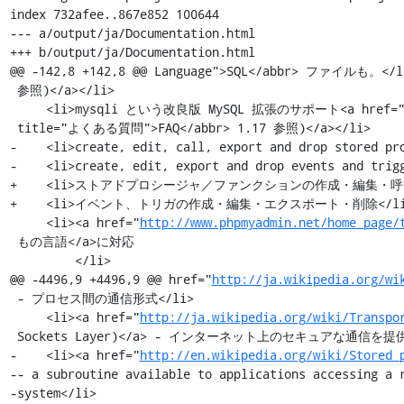
index 732afee..867e852 100644

--- a/output/ja/Documentation.html

+++ b/output/ja/Documentation.html

@@ -142,8 +142,8 @@ Language">SQL</abbr> ファイルも。</li
 参照)</a></li>

     <li>mysqli という改良版 MySQL 拡張のサポート<a href="#faq1_17">(<abbr

 title="よくある質問">FAQ</abbr> 1.17 参照)</a></li>

-    <li>create, edit, call, export and drop stored pro
-    <li>create, edit, export and drop events and trigg
+    <li>ストアドプロシージャ／ファンクションの作成・編集・呼
+    <li>イベント、トリガの作成・編集・エクスポート・削除</li>
     <li><a href="
http://www.phpmyadmin.net/home_page/
 もの言語</a>に対応

         </li>

@@ -4496,9 +4496,9 @@ href="
http://ja.wikipedia.org/wi
 - プロセス間の通信形式</li>

     <li><a href="
http://ja.wikipedia.org/wiki/Transpo
 Sockets Layer)</a> - インターネット上のセキュアな通信を提供する暗号プロトコル</li>

-    <li><a href="
http://en.wikipedia.org/wiki/Stored_
-- a subroutine available to applications accessing a r
-system</li>
