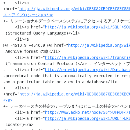
+    <li><a

+href="
http://ja.wikipedia.org/wiki/%E3%82%B9%E3%83%88
ストアドプロシージャ</a>
+- リレーショナルデータベースシステムにアクセスするアプリケーショ
     <li><a href="
http://ja.wikipedia.org/wiki/SQL">SQ
 (Structured Query Language)</li>

     <li><a

@@ -4510,9 +4510,9 @@ href="
http://ja.wikipedia.org/wi
 ARchive format の略</li>

     <li><a href="
http://ja.wikipedia.org/wiki/Transmi
 (Transmission Control Protocol)</a> - インターネット・プロトコル群の中核となるプロトコルの一つ</li>

-    <li><a href="
http://en.wikipedia.org/wiki/Databas
-procedural code that is automatically executed in resp
-on a particular table or view in a database</li>

+    <li><a

+href="
http://ja.wikipedia.org/wiki/%E3%83%87%E3%83%B
</a>
+- データベース内の特定のテーブルまたはビュー上の特定のイベント
     <li><a href="
http://www.acko.net/node/56">UFPDF</
     <li><a href="
http://ja.wikipedia.org/wiki/URL">UR
 Locator)</a> -
