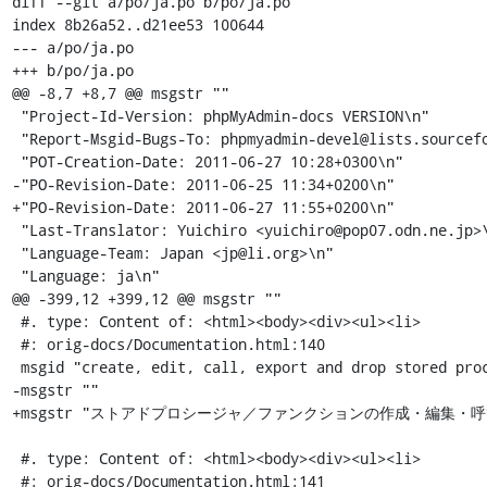
diff --git a/po/ja.po b/po/ja.po

index 8b26a52..d21ee53 100644

--- a/po/ja.po

+++ b/po/ja.po

@@ -8,7 +8,7 @@ msgstr ""

 "Project-Id-Version: phpMyAdmin-docs VERSION\n"

 "Report-Msgid-Bugs-To: phpmyadmin-devel@lists.sourceforge.net\n"

 "POT-Creation-Date: 2011-06-27 10:28+0300\n"

-"PO-Revision-Date: 2011-06-25 11:34+0200\n"

+"PO-Revision-Date: 2011-06-27 11:55+0200\n"

 "Last-Translator: Yuichiro <yuichiro@pop07.odn.ne.jp>\n"

 "Language-Team: Japan <jp@li.org>\n"

 "Language: ja\n"

@@ -399,12 +399,12 @@ msgstr ""

 #. type: Content of: <html><body><div><ul><li>

 #: orig-docs/Documentation.html:140

 msgid "create, edit, call, export and drop stored procedures and functions"

-msgstr ""

+msgstr "ストアドプロシージャ／ファンクションの作成・編集・
 #. type: Content of: <html><body><div><ul><li>

 #: orig-docs/Documentation.html:141
