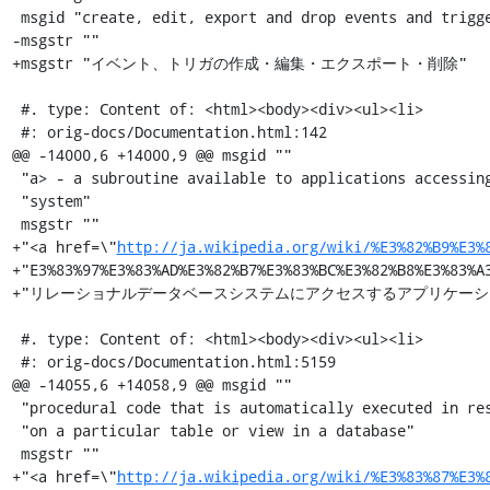
 msgid "create, edit, export and drop events and triggers"

-msgstr ""

+msgstr "イベント、トリガの作成・編集・エクスポート・削除"

 #. type: Content of: <html><body><div><ul><li>

 #: orig-docs/Documentation.html:142

@@ -14000,6 +14000,9 @@ msgid ""

 "a> - a subroutine available to applications accessing a relational database "

 "system"

 msgstr ""

+"<a href=\"
http://ja.wikipedia.org/wiki/%E3%82%B9%E3%
+"E3%83%97%E3%83%AD%E3%82%B7%E3%83%BC%E3%82%B8%E3%
+"リレーショナルデータベースシステムにアクセスするアプリケーシ
 #. type: Content of: <html><body><div><ul><li>

 #: orig-docs/Documentation.html:5159

@@ -14055,6 +14058,9 @@ msgid ""

 "procedural code that is automatically executed in response to certain events "

 "on a particular table or view in a database"

 msgstr ""

+"<a href=\"
http://ja.wikipedia.org/wiki/%E3%83%87%E3%