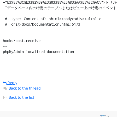
+"E3%83%BC%E3%82%B9%E3%83%88%E3%83%AA%E3%82%AC\">トリガ<
+"データベース内の特定のテーブルまたはビュー上の特定のイベント
 #. type: Content of: <html><body><div><ul><li>

 #: orig-docs/Documentation.html:5173

hooks/post-receive

-- 

phpMyAdmin localized documentation
Reply
Back to the thread
Back to the list