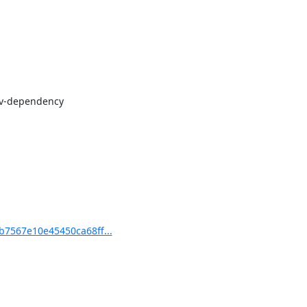
v-dependency

7567e10e45450ca68ff...