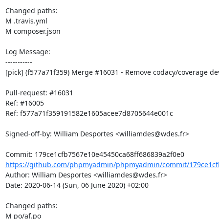
Changed paths: 

M .travis.yml

M composer.json

Log Message:

-----------

[pick] (f577a71f359) Merge #16031 - Remove codacy/coverage de
Pull-request: #16031

Ref: #16005

Ref: f577a71f359191582e1605acee7d8705644e001c

Signed-off-by: William Desportes <williamdes@wdes.fr>

https://github.com/phpmyadmin/phpmyadmin/commit/179ce1cfb
Author: William Desportes <williamdes@wdes.fr>

Date: 2020-06-14 (Sun, 06 June 2020) +02:00

Changed paths: 

M po/af.po
