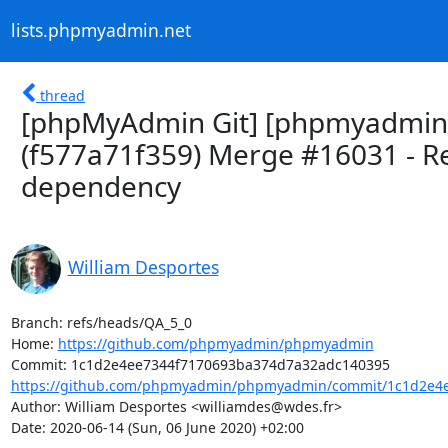
lists.phpmyadmin.net
thread
[phpMyAdmin Git] [phpmyadmin/
(f577a71f359) Merge #16031 - R
dependency
William Desportes
Branch: refs/heads/QA_5_0

Home: 
https://github.com/phpmyadmin/phpmyadmin
https://github.com/phpmyadmin/phpmyadmin/commit/1c1d2e4e
Author: William Desportes <williamdes@wdes.fr>

Date: 2020-06-14 (Sun, 06 June 2020) +02:00
