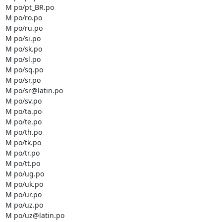
M po/pt_BR.po

M po/ro.po

M po/ru.po

M po/si.po

M po/sk.po

M po/sl.po

M po/sq.po

M po/sr.po

M po/sr@latin.po

M po/sv.po

M po/ta.po

M po/te.po

M po/th.po

M po/tk.po

M po/tr.po

M po/tt.po

M po/ug.po

M po/uk.po

M po/ur.po

M po/uz.po

M po/uz@latin.po
