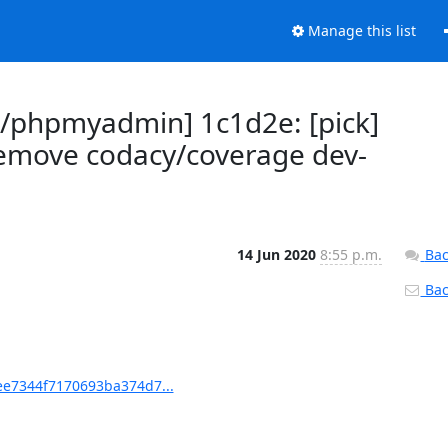
Manage this list
phpmyadmin] 1c1d2e: [pick]
emove codacy/coverage dev-
14 Jun 2020
8:55 p.m.
Bac
Back
e7344f7170693ba374d7...