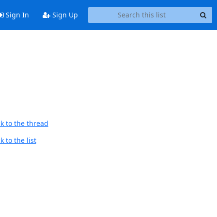
Sign In
Sign Up
k to the thread
 to the list