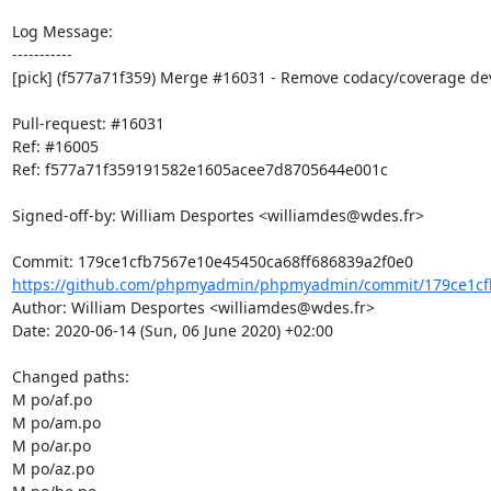
Log Message:

-----------

[pick] (f577a71f359) Merge #16031 - Remove codacy/coverage de
Pull-request: #16031

Ref: #16005

Ref: f577a71f359191582e1605acee7d8705644e001c

Signed-off-by: William Desportes <williamdes@wdes.fr>

https://github.com/phpmyadmin/phpmyadmin/commit/179ce1cfb
Author: William Desportes <williamdes@wdes.fr>

Date: 2020-06-14 (Sun, 06 June 2020) +02:00

Changed paths: 

M po/af.po

M po/am.po

M po/ar.po

M po/az.po
