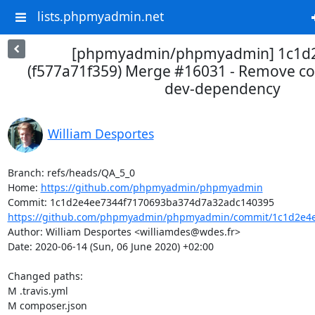
lists.phpmyadmin.net
[phpmyadmin/phpmyadmin] 1c1d2e
(f577a71f359) Merge #16031 - Remove c
dev-dependency
William Desportes
Branch: refs/heads/QA_5_0

Home: 
https://github.com/phpmyadmin/phpmyadmin
https://github.com/phpmyadmin/phpmyadmin/commit/1c1d2e4e
Author: William Desportes <williamdes@wdes.fr>

Date: 2020-06-14 (Sun, 06 June 2020) +02:00

Changed paths: 

M .travis.yml

M composer.json
