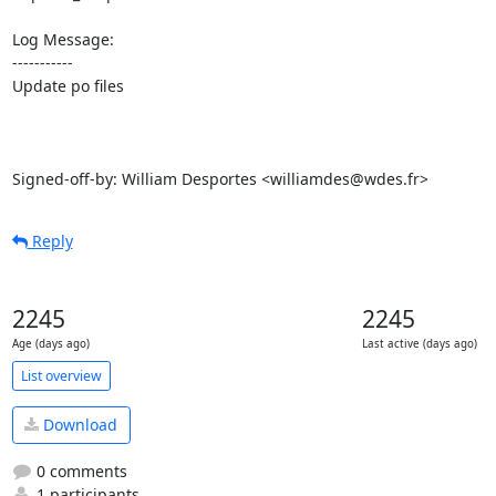
Log Message:

-----------

Update po files

Signed-off-by: William Desportes <williamdes@wdes.fr>
Reply
2245
2245
Age (days ago)
Last active (days ago)
List overview
Download
0 comments
1 participants