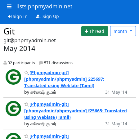
lists.phpmyadmin.net
Sign In
Sign Up
Git
Thread
month
git@phpmyadmin.net
May 2014
32 participants
571 discussions
[Phpmyadmin-git]
[phpmyadmin/phpmyadmin] 225697:
Translated using Weblate (Tamil)
by கணேஷ் குமார்
31 May '14
[Phpmyadmin-git]
[phpmyadmin/phpmyadmin] f25665: Translated
using Weblate (Tamil)
by கணேஷ் குமார்
31 May '14
[Phpmyadmin-git]