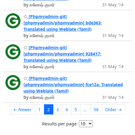
by கணேஷ் குமார்
31 May '14
[Phpmyadmin-git]
[phpmyadmin/phpmyadmin] bde363:
Translated using Weblate (Tamil)
by கணேஷ் குமார்
31 May '14
[Phpmyadmin-git]
[phpmyadmin/phpmyadmin] 928417:
Translated using Weblate (Tamil)
by கணேஷ் குமார்
31 May '14
[Phpmyadmin-git]
[phpmyadmin/phpmyadmin] fce12a: Translated
using Weblate (Tamil)
by கணேஷ் குமார்
31 May '14
← Newer
1
2
3
4
5
...
58
Older →
Results per page: